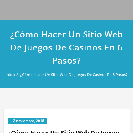
¿Cómo Hacer Un Sitio Web
De Juegos De Casinos En 6
Pasos?
Inicio
¿Cómo Hacer Un Sitio Web De Juegos De Casinos En 6 Pasos?
12 noviembre, 2018
¿Cómo Hacer Un Sitio Web De Juegos