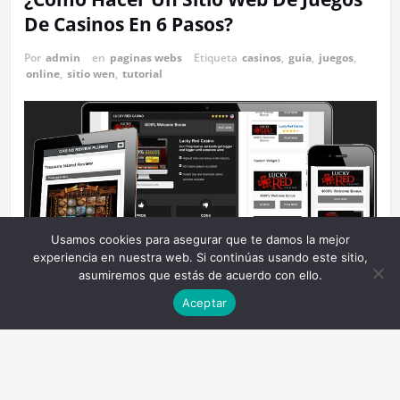
De Casinos En 6 Pasos?
Por
admin
en
paginas webs
Etiqueta
casinos
,
guia
,
juegos
,
online
,
sitio wen
,
tutorial
Usamos cookies para asegurar que te damos la mejor
experiencia en nuestra web. Si continúas usando este sitio,
asumiremos que estás de acuerdo con ello.
Aceptar