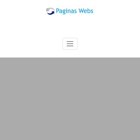
Saltar
al
contenido
Paginas Webs
Mejora y aprende a diseñar con nosotros