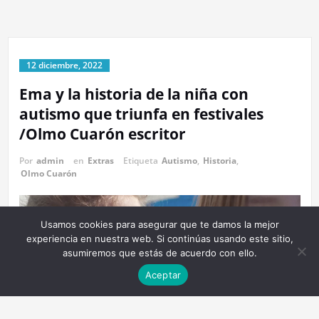
12 diciembre, 2022
Ema y la historia de la niña con
autismo que triunfa en festivales
/Olmo Cuarón escritor
Por
admin
en
Extras
Etiqueta
Autismo
,
Historia
,
Olmo Cuarón
Usamos cookies para asegurar que te damos la mejor
experiencia en nuestra web. Si continúas usando este sitio,
asumiremos que estás de acuerdo con ello.
Aceptar