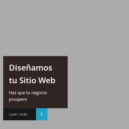
Diseñamos
tu Sitio Web
Haz que tu negocio
prospere
Leer más