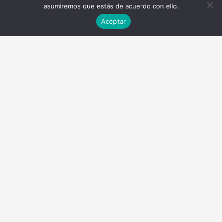
asumiremos que estás de acuerdo con ello.
Aceptar
En indiscutible que todos los juegos de casino online son
demasiado divertidos, podemos pasar horas y horas repitiendo
rondas y partidas con el fin de obtener más ganancias y
bonificaciones o con el propósito de llegar a los primeros puestos
entre los jugadores más destacados, sin embargo, es necesario
que tomes en cuenta ciertos consejos
Leer más